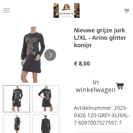
Ga
direct
naar
de
Nieuwe grijze jurk
hoofdinhoud
L/XL - Arino glitter
konijn
€ 8,00
In
winkelwagen
Artikelnummer:
2025-
0426 120-GREY-XL/XXL-
7 6097007527597-7