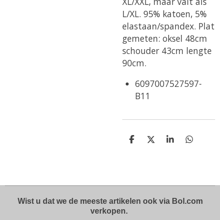
XL/XXL, maar valt als
L/XL.
95% katoen, 5%
elastaan/spandex. Plat
gemeten: oksel 48cm
schouder 43cm lengte
90cm.
6097007527597-
B11
D
D
S
D
e
e
h
e
l
e
a
l
e
l
r
e
n
e
n
Wist u dat we de meeste artikelen ook via Bol.com
verkopen.