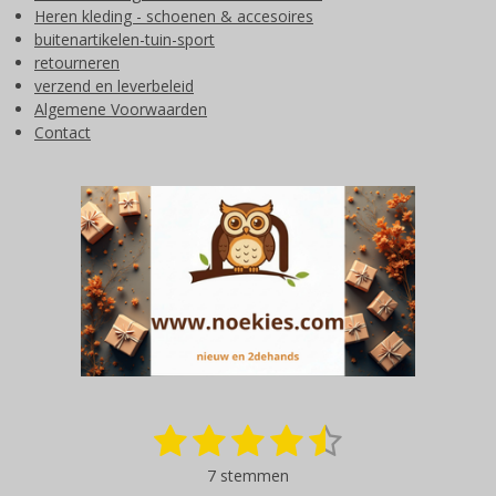
Heren kleding - schoenen & accesoires
buitenartikelen-tuin-sport
retourneren
verzend en leverbeleid
Algemene Voorwaarden
Contact
1
2
3
4
5
S
R
t
a
s
s
s
s
s
e
7 stemmen
t
m