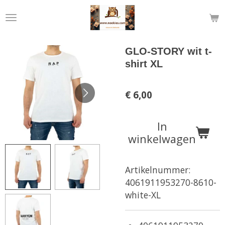
Ga
direct
naar
de
GLO-STORY wit t-
hoofdinhoud
shirt XL
€ 6,00
In
winkelwagen
Artikelnummer:
4061911953270-8610-
white-XL