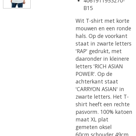
4061911953270-
B15
Wit T-shirt met korte
mouwen en een ronde
hals. Op de voorkant
staat in zwarte letters
'RAP' gedrukt, met
daaronder in kleinere
letters 'RICH ASIAN
POWER'. Op de
achterkant staat
'CARRYON ASIAN' in
zwarte letters. Het T-
shirt heeft een rechte
pasvorm. 100% katoen
maat XL plat
gemeten oksel
60cm schouder 49cm