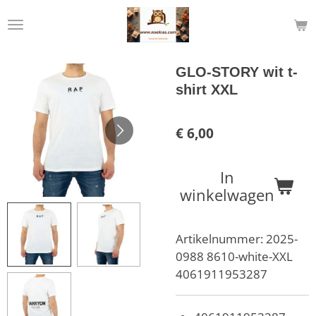
Ga
direct
naar
de
GLO-STORY wit t-
hoofdinhoud
shirt XXL
€ 6,00
In
winkelwagen
Artikelnummer:
2025-
0988 8610-white-XXL
4061911953287