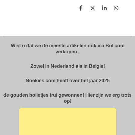
D
D
S
D
e
e
h
e
l
e
a
l
e
l
r
e
n
e
n
Wist u dat we de meeste artikelen ook via Bol.com
verkopen.
Zowel in Nederland als in Belgie!
Noekies.com heeft over het jaar 2025
de gouden bolletjes trui gewonnen! Hier zijn we erg trots
op!