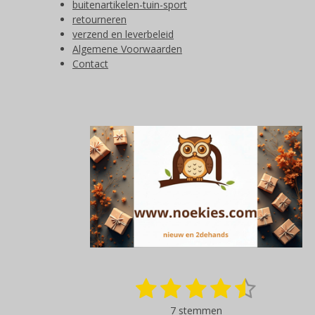
buitenartikelen-tuin-sport
retourneren
verzend en leverbeleid
Algemene Voorwaarden
Contact
1
2
3
4
5
S
R
t
a
s
s
s
s
s
e
7 stemmen
t