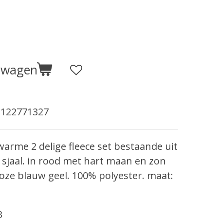
elwagen
1122771327
warme 2 delige fleece set bestaande uit
sjaal. in rood met hart maan en zon
roze blauw geel.
100% polyester. maat:
3