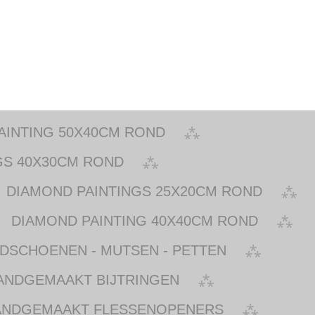
AINTING 50X40CM ROND
GS 40X30CM ROND
DIAMOND PAINTINGS 25X20CM ROND
DIAMOND PAINTING 40X40CM ROND
NDSCHOENEN - MUTSEN - PETTEN
ANDGEMAAKT BIJTRINGEN
ANDGEMAAKT FLESSENOPENERS