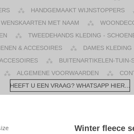
ERS
HANDGEMAAKT WIJNSTOPPERS
WENSKAARTEN MET NAAM
WOONDECOR
EN
TWEEDEHANDS KLEDING - SCHOENE
OENEN & ACCESOIRES
DAMES KLEDING 
 ACCESOIRES
BUITENARTIKELEN-TUIN-
ALGEMENE VOORWAARDEN
CON
HEEFT U EEN VRAAG? WHATSAPP HIER...
Winter fleece s