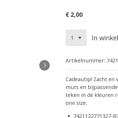
€ 2,00
In wink
Artikelnummer:
742
Cadeautip! Zacht en 
muts en bijpassende 
teken in de kleuren 
one size.
7421122771327-B