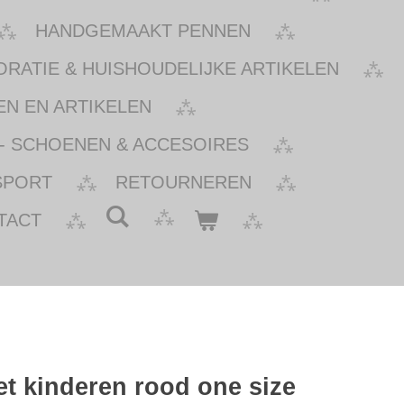
HANDGEMAAKT PENNEN
ATIE & HUISHOUDELIJKE ARTIKELEN
N EN ARTIKELEN
- SCHOENEN & ACCESOIRES
SPORT
RETOURNEREN
TACT
et kinderen rood one size