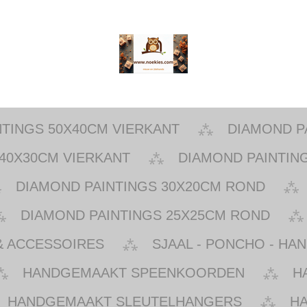
NTINGS 50X40CM VIERKANT
DIAMOND P
40X30CM VIERKANT
DIAMOND PAINTIN
DIAMOND PAINTINGS 30X20CM ROND
DIAMOND PAINTINGS 25X25CM ROND
& ACCESSOIRES
SJAAL - PONCHO - HA
HANDGEMAAKT SPEENKOORDEN
H
HANDGEMAAKT SLEUTELHANGERS
H