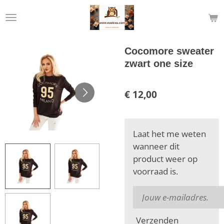
Ga
direct
naar
de
Cocomore sweater
hoofdinhoud
zwart one size
€ 12,00
Laat het me weten
wanneer dit
product weer op
voorraad is.
Verzenden