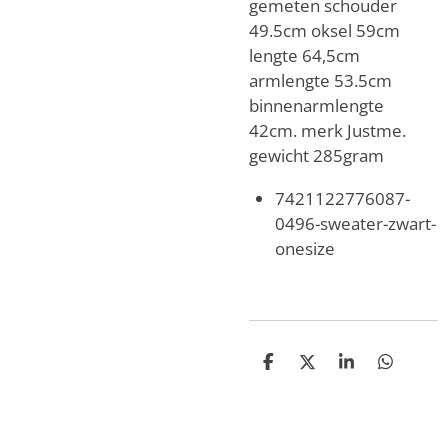
gemeten schouder
49.5cm oksel 59cm
lengte 64,5cm
armlengte 53.5cm
binnenarmlengte
42cm. merk Justme.
gewicht 285gram
7421122776087-
0496-sweater-zwart-
onesize
D
D
S
D
e
e
h
e
l
e
a
l
e
l
r
e
n
e
n