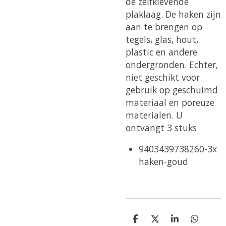
de zelfklevende
plaklaag. De haken zijn
aan te brengen op
tegels, glas, hout,
plastic en andere
ondergronden. Echter,
niet geschikt voor
gebruik op geschuimd
materiaal en poreuze
materialen. U
ontvangt 3 stuks
9403439738260-3x
haken-goud
D
D
S
D