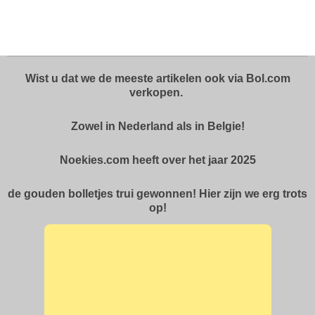
e
e
h
e
l
e
a
l
e
l
r
e
n
e
n
Wist u dat we de meeste artikelen ook via Bol.com
verkopen.
Zowel in Nederland als in Belgie!
Noekies.com heeft over het jaar 2025
de gouden bolletjes trui gewonnen! Hier zijn we erg trots
op!