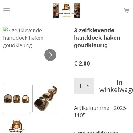
Ga
direct
naar
de
3 zelfklevende
hoofdinhoud
handdoek haken
goudkleurig
€ 2,00
In
winkelwag
Artikelnummer:
2025-
1105