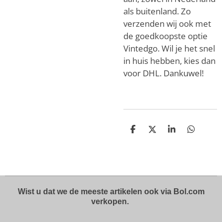
als buitenland. Zo
verzenden wij ook met
de goedkoopste optie
Vintedgo. Wil je het snel
in huis hebben, kies dan
voor DHL. Dankuwel!
D
D
S
D
e
e
h
e
l
e
a
l
e
l
r
e
n
e
n
Wist u dat we de meeste artikelen ook via Bol.com
verkopen.