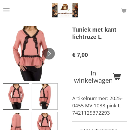
Ga
direct
naar
de
Tuniek met kant
hoofdinhoud
lichtroze L
€ 7,00
In
winkelwagen
Artikelnummer:
2025-
0455 MV-1038-pink-L
7421125372293