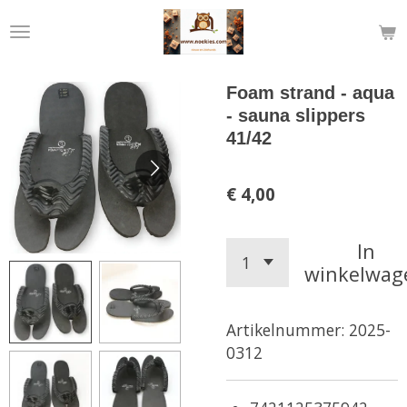
Ga
direct
naar
de
Foam strand - aqua
hoofdinhoud
- sauna slippers
41/42
€ 4,00
In
winkelwag
Artikelnummer:
2025-
0312