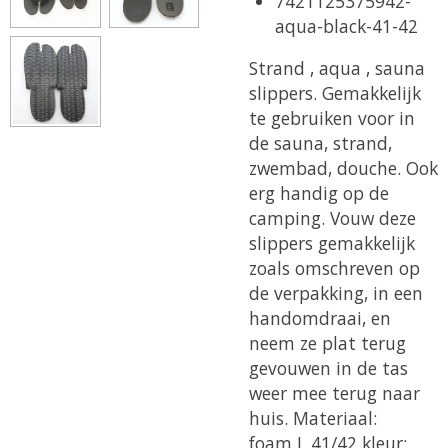
7421125375942-
aqua-black-41-42
Strand , aqua , sauna
slippers.
Gemakkelijk
te gebruiken voor in
de
sauna, strand,
zwembad, douche.
Ook
erg handig op de
camping.
Vouw deze
slippers gemakkelijk
zoals omschreven op
de
verpakking, in een
handomdraai,
en
neem ze plat terug
gevouwen in de tas
weer
mee terug naar
huis.
Materiaal:
foam
L 41/42 kleur: