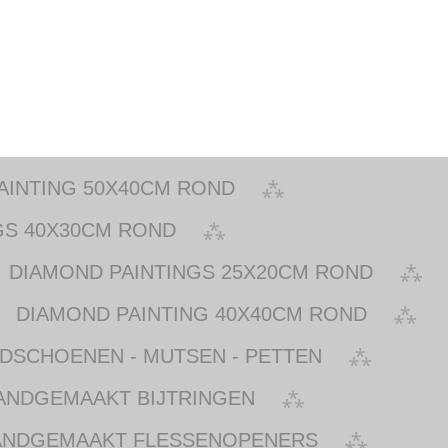
AINTING 50X40CM ROND
GS 40X30CM ROND
DIAMOND PAINTINGS 25X20CM ROND
DIAMOND PAINTING 40X40CM ROND
NDSCHOENEN - MUTSEN - PETTEN
ANDGEMAAKT BIJTRINGEN
ANDGEMAAKT FLESSENOPENERS