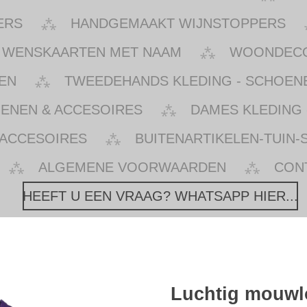
ERS
HANDGEMAAKT WIJNSTOPPERS
WENSKAARTEN MET NAAM
WOONDECOR
EN
TWEEDEHANDS KLEDING - SCHOENE
OENEN & ACCESOIRES
DAMES KLEDING 
 ACCESOIRES
BUITENARTIKELEN-TUIN-
ALGEMENE VOORWAARDEN
CON
HEEFT U EEN VRAAG? WHATSAPP HIER...
Luchtig mouwlo