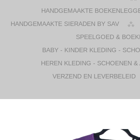
HANDGEMAAKTE BOEKENLEGG
HANDGEMAAKTE SIERADEN BY SAV
SPEELGOED & BOEK
BABY - KINDER KLEDING - SCH
HEREN KLEDING - SCHOENEN &
VERZEND EN LEVERBELEID