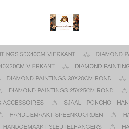
NTINGS 50X40CM VIERKANT
DIAMOND P
40X30CM VIERKANT
DIAMOND PAINTIN
DIAMOND PAINTINGS 30X20CM ROND
DIAMOND PAINTINGS 25X25CM ROND
& ACCESSOIRES
SJAAL - PONCHO - HA
HANDGEMAAKT SPEENKOORDEN
H
HANDGEMAAKT SLEUTELHANGERS
H