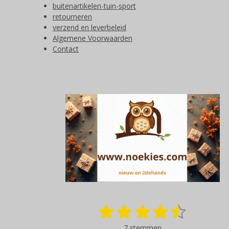
buitenartikelen-tuin-sport
retourneren
verzend en leverbeleid
Algemene Voorwaarden
Contact
1
2
3
4
5
S
R
t
a
s
s
s
s
s
e
7 stemmen