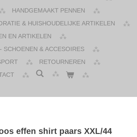
HANDGEMAAKT PENNEN
ATIE & HUISHOUDELIJKE ARTIKELEN
N EN ARTIKELEN
- SCHOENEN & ACCESOIRES
SPORT
RETOURNEREN
TACT
os effen shirt paars XXL/44