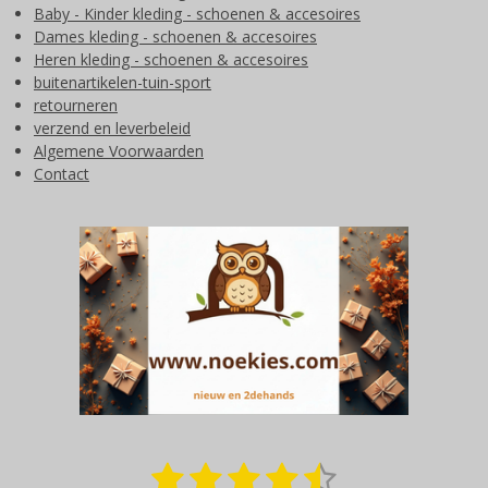
Baby - Kinder kleding - schoenen & accesoires
Dames kleding - schoenen & accesoires
Heren kleding - schoenen & accesoires
buitenartikelen-tuin-sport
retourneren
verzend en leverbeleid
Algemene Voorwaarden
Contact
1
2
3
4
5
S
R