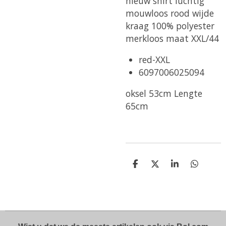
nieuw shirt luchtig
mouwloos rood wijde
kraag 100% polyester
merkloos maat XXL/44
red-XXL
6097006025094
oksel 53cm Lengte
65cm
D
D
S
D
e
e
h
e
l
e
a
l
e
l
r
e
n
e
n