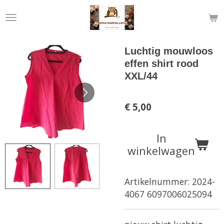
Ga
direct
naar
de
Luchtig mouwloos
hoofdinhoud
effen shirt rood
XXL/44
€ 5,00
In
winkelwagen
Artikelnummer:
2024-
4067 6097006025094