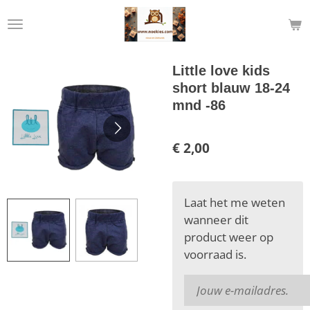
Ga
direct
naar
de
Little love kids
hoofdinhoud
short blauw 18-24
mnd -86
€ 2,00
Laat het me weten
wanneer dit
product weer op
voorraad is.