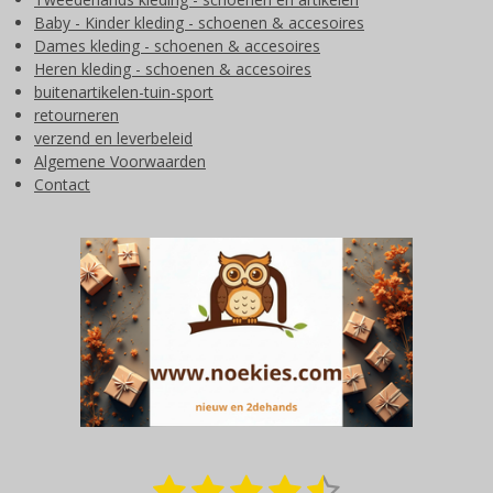
Baby - Kinder kleding - schoenen & accesoires
Dames kleding - schoenen & accesoires
Heren kleding - schoenen & accesoires
buitenartikelen-tuin-sport
retourneren
verzend en leverbeleid
Algemene Voorwaarden
Contact
1
2
3
4
5
S
R