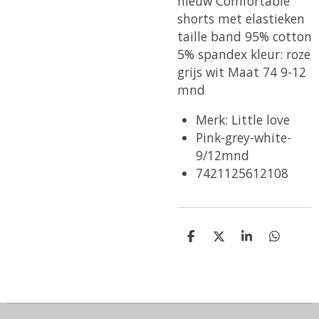
nieuw Comfortable
shorts met elastieken
taille band 95% cotton
5% spandex kleur: roze
grijs wit Maat 74 9-12
mnd
Merk: Little love
Pink-grey-white-
9/12mnd
7421125612108
D
D
S
D
e
e
h
e
l
e
a
l
e
l
r
e
n
e
n