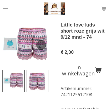
Ga
direct
naar
de
Little love kids
hoofdinhoud
short roze grijs wit
9/12 mnd - 74
€ 2,00
In
winkelwagen
Artikelnummer:
7421125612108