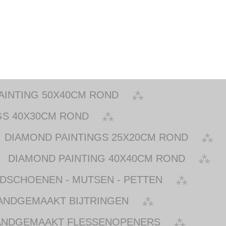
AINTING 50X40CM ROND
GS 40X30CM ROND
DIAMOND PAINTINGS 25X20CM ROND
DIAMOND PAINTING 40X40CM ROND
NDSCHOENEN - MUTSEN - PETTEN
ANDGEMAAKT BIJTRINGEN
ANDGEMAAKT FLESSENOPENERS