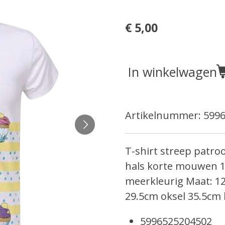
€ 5,00
In winkelwagen
Artikelnummer:
599
T-shirt streep patro
hals korte mouwen 10
meerkleurig Maat: 1
29.5cm oksel 35.5cm 
5996525204502