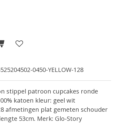
6525204502-0450-YELLOW-128
on stippel patroon cupcakes ronde
0% katoen kleur: geel wit
28 afmetingen plat gemeten schouder
lengte 53cm. Merk: Glo-Story