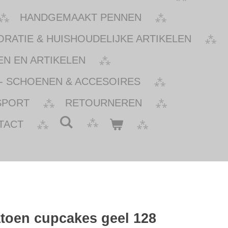
HANDGEMAAKT PENNEN
ATIE & HUISHOUDELIJKE ARTIKELEN
N EN ARTIKELEN
- SCHOENEN & ACCESOIRES
SPORT
RETOURNEREN
TACT
atoen cupcakes geel 128