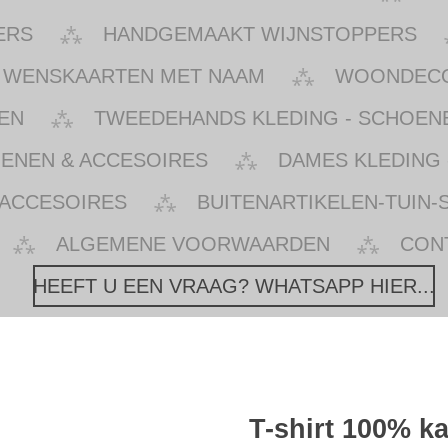
ERS
HANDGEMAAKT WIJNSTOPPERS
WENSKAARTEN MET NAAM
WOONDECOR
EN
TWEEDEHANDS KLEDING - SCHOENE
OENEN & ACCESOIRES
DAMES KLEDING 
 ACCESOIRES
BUITENARTIKELEN-TUIN-
ALGEMENE VOORWAARDEN
CON
HEEFT U EEN VRAAG? WHATSAPP HIER...
T-shirt 100% k