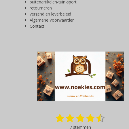
buitenartikelen-tuin-sport
retourneren
verzend en leverbeleid
Algemene Voorwaarden
Contact
1
2
3
4
5
S
R
t
a
s
s
s
s
s
e
7 stemmen
t