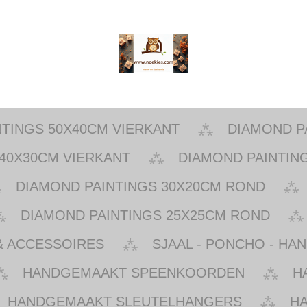
NTINGS 50X40CM VIERKANT
DIAMOND P
40X30CM VIERKANT
DIAMOND PAINTIN
DIAMOND PAINTINGS 30X20CM ROND
DIAMOND PAINTINGS 25X25CM ROND
& ACCESSOIRES
SJAAL - PONCHO - HA
HANDGEMAAKT SPEENKOORDEN
H
HANDGEMAAKT SLEUTELHANGERS
H