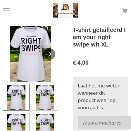
Ga
direct
naar
de
T-shirt getailleerd I
hoofdinhoud
am your right
swipe wit XL
€ 4,00
Laat het me weten
wanneer dit
product weer op
voorraad is.