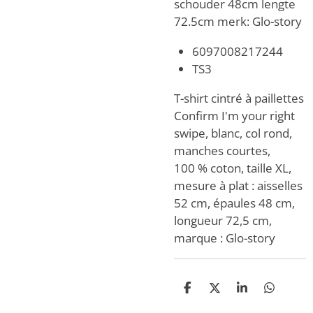
schouder 48cm lengte
72.5cm merk: Glo-story
6097008217244
TS3
T-shirt cintré à paillettes
Confirm I'm your right
swipe, blanc, col rond,
manches courtes,
100 % coton, taille XL,
mesure à plat : aisselles
52 cm, épaules 48 cm,
longueur 72,5 cm,
marque : Glo-story
D
D
S
D
e
e
h
e