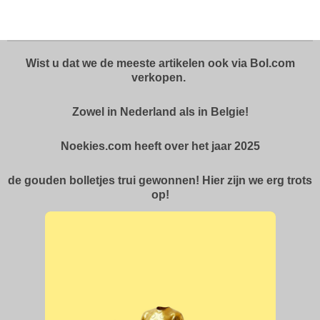
l
e
a
l
e
l
r
e
n
e
n
Wist u dat we de meeste artikelen ook via Bol.com
verkopen.
Zowel in Nederland als in Belgie!
Noekies.com heeft over het jaar 2025
de gouden bolletjes trui gewonnen! Hier zijn we erg trots
op!