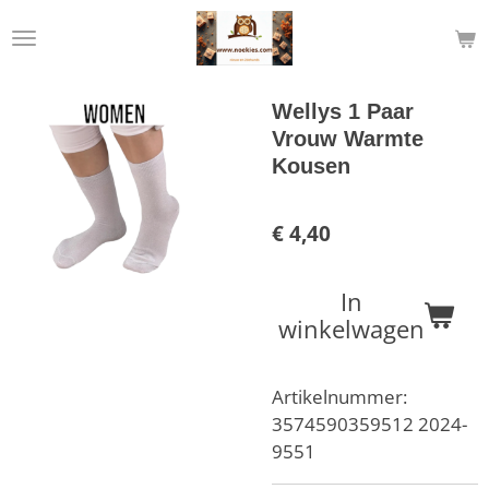
Ga
direct
naar
de
Wellys 1 Paar
hoofdinhoud
Vrouw Warmte
Kousen
€ 4,40
In
winkelwagen
Artikelnummer:
3574590359512 2024-
9551