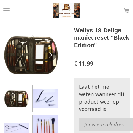
Ga
direct
naar
de
Wellys 18-Delige
hoofdinhoud
manicureset "Black
Edition"
€ 11,99
Laat het me
weten wanneer dit
product weer op
voorraad is.