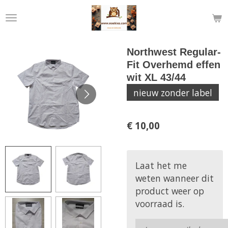
Ga
direct
naar
de
Northwest Regular-
hoofdinhoud
Fit Overhemd effen
wit XL 43/44
nieuw zonder label
€ 10,00
Laat het me
weten wanneer dit
product weer op
voorraad is.