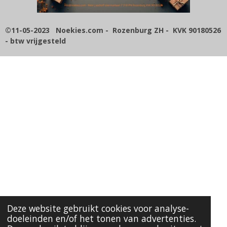
5
7
1
©11-05-2023 Noekies.com - Rozenburg ZH - KVK 90180526
4
- btw vrijgesteld
2
8
5
7
1
4
s
t
e
r
r
e
n
Deze website gebruikt cookies voor analyse-
doeleinden en/of het tonen van advertenties.