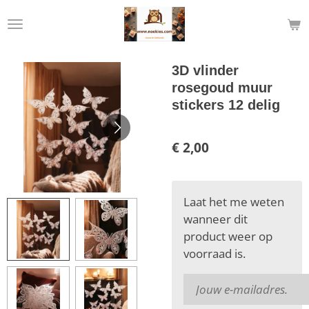
Ga
direct
naar
de
3D vlinder
hoofdinhoud
rosegoud muur
stickers 12 delig
€ 2,00
Laat het me weten
wanneer dit
product weer op
voorraad is.