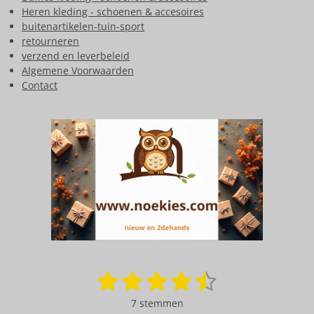
Heren kleding - schoenen & accesoires
buitenartikelen-tuin-sport
retourneren
verzend en leverbeleid
Algemene Voorwaarden
Contact
1
2
3
4
5
S
R
t
a
s
s
s
s
s
e
7 stemmen
t