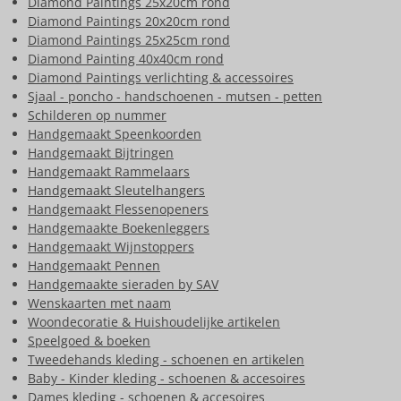
Diamond Paintings 25x20cm rond
Diamond Paintings 20x20cm rond
Diamond Paintings 25x25cm rond
Diamond Painting 40x40cm rond
Diamond Paintings verlichting & accessoires
Sjaal - poncho - handschoenen - mutsen - petten
Schilderen op nummer
Handgemaakt Speenkoorden
Handgemaakt Bijtringen
Handgemaakt Rammelaars
Handgemaakt Sleutelhangers
Handgemaakt Flessenopeners
Handgemaakte Boekenleggers
Handgemaakt Wijnstoppers
Handgemaakt Pennen
Handgemaakte sieraden by SAV
Wenskaarten met naam
Woondecoratie & Huishoudelijke artikelen
Speelgoed & boeken
Tweedehands kleding - schoenen en artikelen
Baby - Kinder kleding - schoenen & accesoires
Dames kleding - schoenen & accesoires