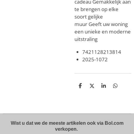
cadeau
Gemakkelijk aan
te brengen op elke
soort gelijke
muur
Geeft uw woning
een unieke en moderne
uitstraling
7421128213814
2025-1072
D
D
S
D
e
e
h
e
l
e
a
l
e
l
r
e
n
e
n
Wist u dat we de meeste artikelen ook via Bol.com
verkopen.