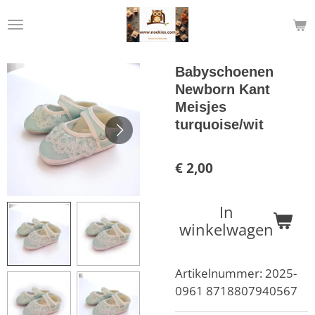
Ga
direct
naar
de
Babyschoenen
hoofdinhoud
Newborn Kant
Meisjes
turquoise/wit
€ 2,00
In
winkelwagen
Artikelnummer:
2025-
0961 8718807940567