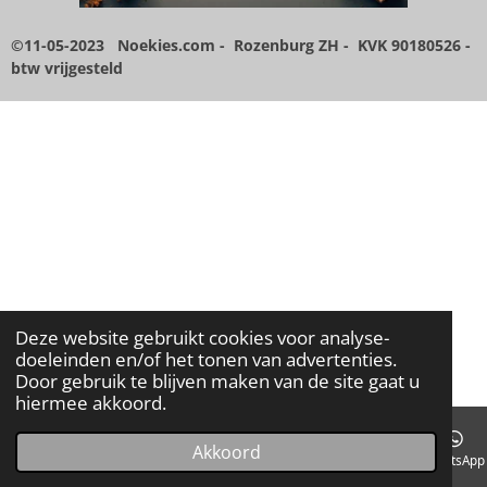
7
1
©11-05-2023 Noekies.com - Rozenburg ZH - KVK 90180526
-
4
btw vrijgesteld
2
8
5
7
1
4
s
t
e
r
r
Deze website gebruikt cookies voor analyse-
e
doeleinden en/of het tonen van advertenties.
n
Door gebruik te blijven maken van de site gaat u
hiermee akkoord.
Akkoord
E-mailadres
Kaart
Facebook
WhatsApp