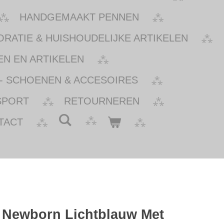
HANDGEMAAKT PENNEN
ATIE & HUISHOUDELIJKE ARTIKELEN
N EN ARTIKELEN
- SCHOENEN & ACCESOIRES
SPORT
RETOURNEREN
TACT
Newborn Lichtblauw Met