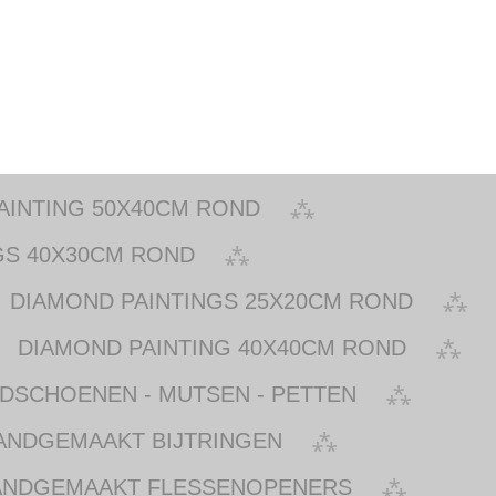
AINTING 50X40CM ROND
GS 40X30CM ROND
DIAMOND PAINTINGS 25X20CM ROND
DIAMOND PAINTING 40X40CM ROND
NDSCHOENEN - MUTSEN - PETTEN
ANDGEMAAKT BIJTRINGEN
ANDGEMAAKT FLESSENOPENERS