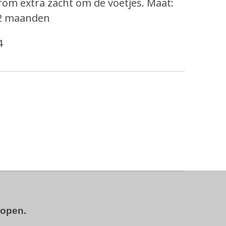
rom extra zacht om de voetjes. Maat:
-12 maanden
4
kopen.