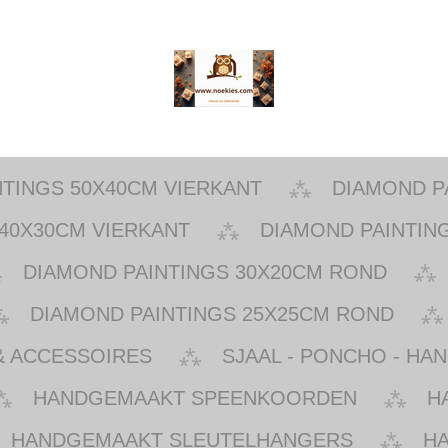
NTINGS 50X40CM VIERKANT
DIAMOND P
40X30CM VIERKANT
DIAMOND PAINTIN
DIAMOND PAINTINGS 30X20CM ROND
DIAMOND PAINTINGS 25X25CM ROND
& ACCESSOIRES
SJAAL - PONCHO - HA
HANDGEMAAKT SPEENKOORDEN
H
HANDGEMAAKT SLEUTELHANGERS
H