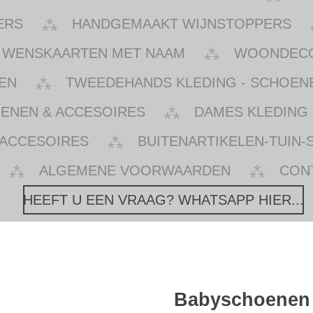
ERS
HANDGEMAAKT WIJNSTOPPERS
WENSKAARTEN MET NAAM
WOONDECOR
EN
TWEEDEHANDS KLEDING - SCHOENE
OENEN & ACCESOIRES
DAMES KLEDING 
 ACCESOIRES
BUITENARTIKELEN-TUIN-
ALGEMENE VOORWAARDEN
CON
HEEFT U EEN VRAAG? WHATSAPP HIER...
Babyschoenen 