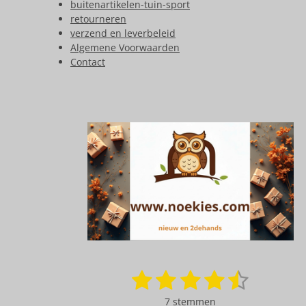
buitenartikelen-tuin-sport
retourneren
verzend en leverbeleid
Algemene Voorwaarden
Contact
1
2
3
4
5
S
R
t
a
s
s
s
s
s
e
7 stemmen
t