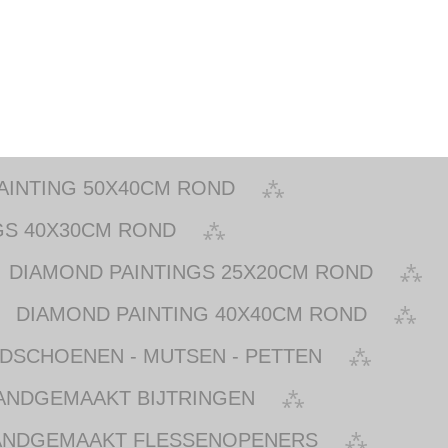
AINTING 50X40CM ROND
GS 40X30CM ROND
DIAMOND PAINTINGS 25X20CM ROND
DIAMOND PAINTING 40X40CM ROND
NDSCHOENEN - MUTSEN - PETTEN
ANDGEMAAKT BIJTRINGEN
ANDGEMAAKT FLESSENOPENERS