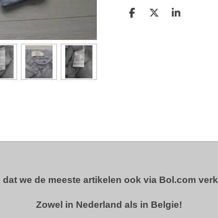
D
D
S
e
e
h
l
e
a
e
l
r
n
e
u dat we de meeste artikelen ook via Bol.com ver
Zowel in Nederland als in Belgie!