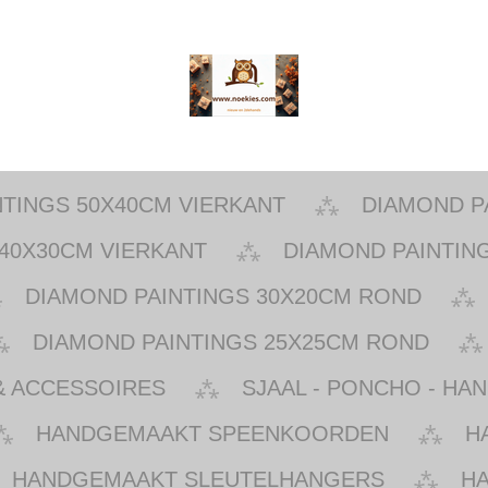
NTINGS 50X40CM VIERKANT
DIAMOND P
40X30CM VIERKANT
DIAMOND PAINTIN
DIAMOND PAINTINGS 30X20CM ROND
DIAMOND PAINTINGS 25X25CM ROND
& ACCESSOIRES
SJAAL - PONCHO - HA
HANDGEMAAKT SPEENKOORDEN
H
HANDGEMAAKT SLEUTELHANGERS
H