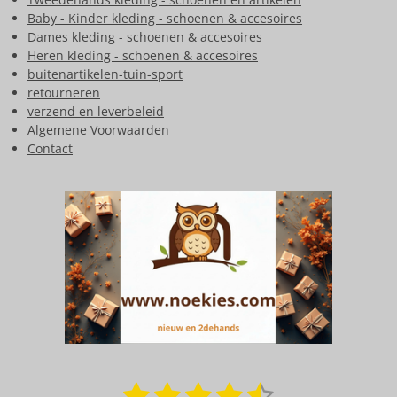
Baby - Kinder kleding - schoenen & accesoires
Dames kleding - schoenen & accesoires
Heren kleding - schoenen & accesoires
buitenartikelen-tuin-sport
retourneren
verzend en leverbeleid
Algemene Voorwaarden
Contact
1
2
3
4
5
S
R