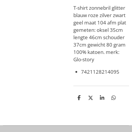
T-shirt zonnebril glitter
blauw roze zilver zwart
geel maat 104 afm plat
gemeten: oksel 35cm
lengte 46cm schouder
37cm gewicht 80 gram
100% katoen. merk:
Glo-story
7421128214095
D
D
S
D
e
e
h
e
l
e
a
l
e
l
r
e
n
e
n