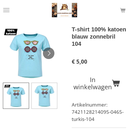
Ga
direct
naar
de
T-shirt 100% katoen
hoofdinhoud
blauw zonnebril
104
€ 5,00
In
winkelwagen
Artikelnummer:
7421128214095-0465-
turkis-104