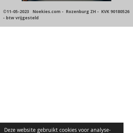
7
1
©11-05-2023 Noekies.com - Rozenburg ZH - KVK 90180526
4
- btw vrijgesteld
2
8
5
7
1
4
s
t
e
r
r
e
n
Deze website gebruikt cookies voor analyse-