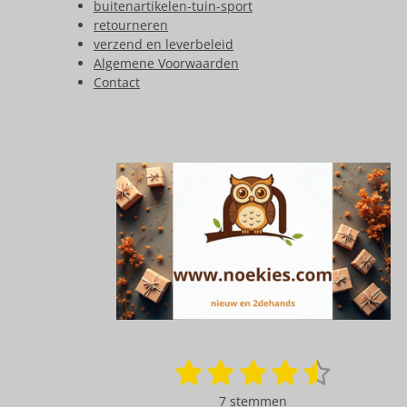
buitenartikelen-tuin-sport
retourneren
verzend en leverbeleid
Algemene Voorwaarden
Contact
1
2
3
4
5
S
R
t
a
s
s
s
s
s
e
7 stemmen
t