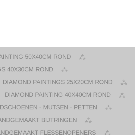
AINTING 50X40CM ROND
GS 40X30CM ROND
DIAMOND PAINTINGS 25X20CM ROND
DIAMOND PAINTING 40X40CM ROND
NDSCHOENEN - MUTSEN - PETTEN
ANDGEMAAKT BIJTRINGEN
ANDGEMAAKT FLESSENOPENERS