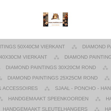
NTINGS 50X40CM VIERKANT
DIAMOND P
40X30CM VIERKANT
DIAMOND PAINTIN
DIAMOND PAINTINGS 30X20CM ROND
DIAMOND PAINTINGS 25X25CM ROND
& ACCESSOIRES
SJAAL - PONCHO - HA
HANDGEMAAKT SPEENKOORDEN
H
HANDGEMAAKT SLEUTELHANGERS
H