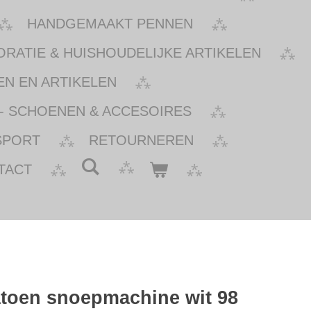
HANDGEMAAKT PENNEN
ATIE & HUISHOUDELIJKE ARTIKELEN
N EN ARTIKELEN
- SCHOENEN & ACCESOIRES
SPORT
RETOURNEREN
TACT
atoen snoepmachine wit 98