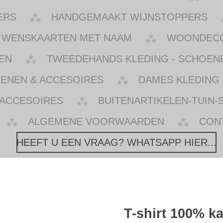
ERS
HANDGEMAAKT WIJNSTOPPERS
WENSKAARTEN MET NAAM
WOONDECOR
EN
TWEEDEHANDS KLEDING - SCHOENE
OENEN & ACCESOIRES
DAMES KLEDING 
 ACCESOIRES
BUITENARTIKELEN-TUIN-
ALGEMENE VOORWAARDEN
CON
HEEFT U EEN VRAAG? WHATSAPP HIER...
T-shirt 100% k