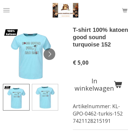
Ga
direct
naar
de
T-shirt 100% katoen
hoofdinhoud
good sound
turquoise 152
€ 5,00
In
winkelwagen
Artikelnummer:
KL-
GPO-0462-turkis-152
7421128215191