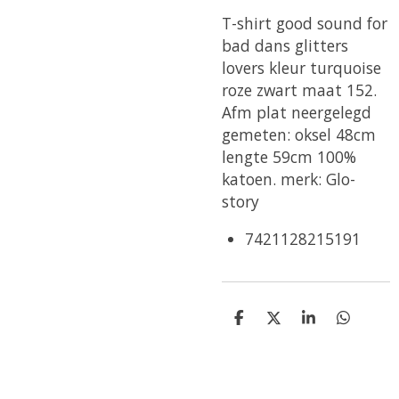
T-shirt good sound for
bad dans glitters
lovers kleur turquoise
roze zwart maat 152.
Afm plat neergelegd
gemeten: oksel 48cm
lengte 59cm 100%
katoen. merk: Glo-
story
7421128215191
D
D
S
D
e
e
h
e
l
e
a
l
e
l
r
e
n
e
n