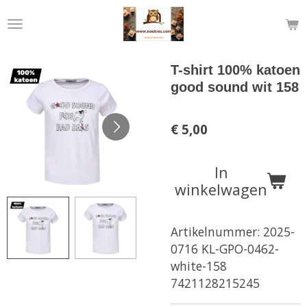
Ga
direct
naar
de
T-shirt 100% katoen
hoofdinhoud
good sound wit 158
€ 5,00
In
winkelwagen
Artikelnummer:
2025-
0716 KL-GPO-0462-
white-158
7421128215245