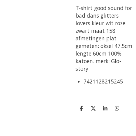
T-shirt good sound for
bad dans glitters
lovers kleur wit roze
zwart maat 158
afmetingen plat
gemeten: oksel 47.5cm
lengte 60cm 100%
katoen. merk: Glo-
story
7421128215245
D
D
S
D
e
e
h
e
l
e
a
l
e
l
r
e
n
e
n