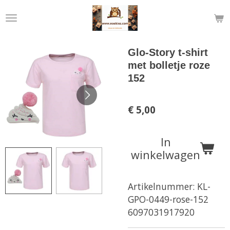
Ga
direct
naar
de
Glo-Story t-shirt
hoofdinhoud
met bolletje roze
152
€ 5,00
In
winkelwagen
Artikelnummer:
KL-
GPO-0449-rose-152
6097031917920