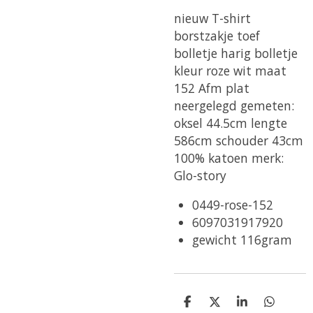
nieuw T-shirt
borstzakje toef
bolletje harig bolletje
kleur roze wit maat
152 Afm plat
neergelegd gemeten:
oksel 44.5cm lengte
586cm schouder 43cm
100% katoen merk:
Glo-story
0449-rose-152
6097031917920
gewicht 116gram
D
D
S
D