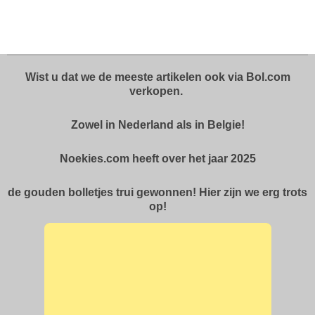
e
e
h
e
l
e
a
l
e
l
r
e
n
e
n
Wist u dat we de meeste artikelen ook via Bol.com
verkopen.
Zowel in Nederland als in Belgie!
Noekies.com heeft over het jaar 2025
de gouden bolletjes trui gewonnen! Hier zijn we erg trots
op!