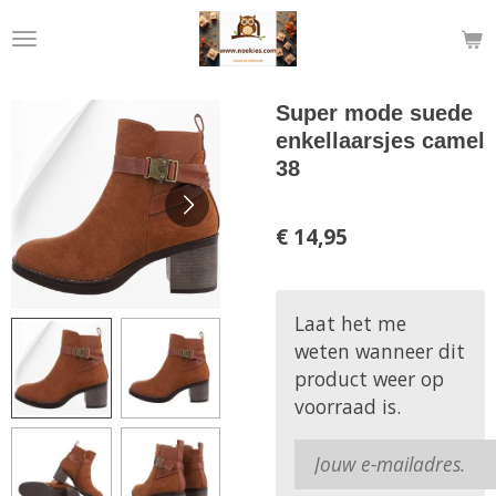
Ga
direct
naar
de
Super mode suede
hoofdinhoud
enkellaarsjes camel
38
€ 14,95
Laat het me
weten wanneer dit
product weer op
voorraad is.