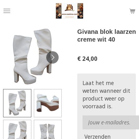
Ga
direct
naar
de
Givana blok laarzen
hoofdinhoud
creme wit 40
€ 24,00
Laat het me
weten wanneer dit
product weer op
voorraad is.
Verzenden