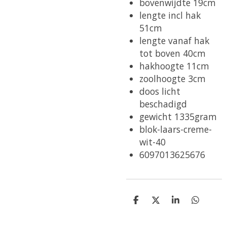
bovenwijdte 19cm
lengte incl hak
51cm
lengte vanaf hak
tot boven 40cm
hakhoogte 11cm
zoolhoogte 3cm
doos licht
beschadigd
gewicht 1335gram
blok-laars-creme-
wit-40
6097013625676
D
D
S
D
e
e
h
e
l
e
a
l