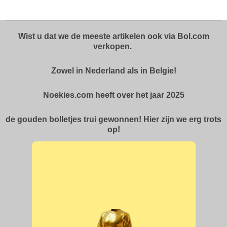
e
l
r
e
n
e
n
Wist u dat we de meeste artikelen ook via Bol.com
verkopen.
Zowel in Nederland als in Belgie!
Noekies.com heeft over het jaar 2025
de gouden bolletjes trui gewonnen! Hier zijn we erg trots
op!