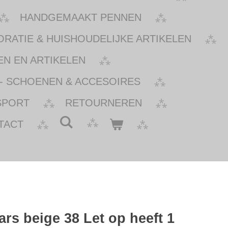
HANDGEMAAKT PENNEN
ATIE & HUISHOUDELIJKE ARTIKELEN
N EN ARTIKELEN
- SCHOENEN & ACCESOIRES
SPORT
RETOURNEREN
TACT
rs beige 38 Let op heeft 1