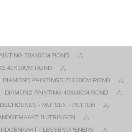
AINTING 50X40CM ROND
GS 40X30CM ROND
DIAMOND PAINTINGS 25X20CM ROND
DIAMOND PAINTING 40X40CM ROND
NDSCHOENEN - MUTSEN - PETTEN
ANDGEMAAKT BIJTRINGEN
ANDGEMAAKT FLESSENOPENERS