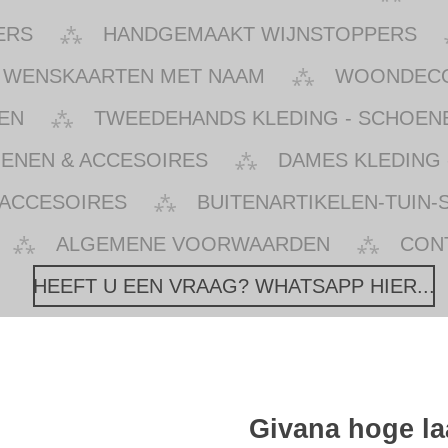
ERS
HANDGEMAAKT WIJNSTOPPERS
WENSKAARTEN MET NAAM
WOONDECOR
EN
TWEEDEHANDS KLEDING - SCHOENE
OENEN & ACCESOIRES
DAMES KLEDING 
 ACCESOIRES
BUITENARTIKELEN-TUIN-
ALGEMENE VOORWAARDEN
CON
HEEFT U EEN VRAAG? WHATSAPP HIER...
Givana hoge laa