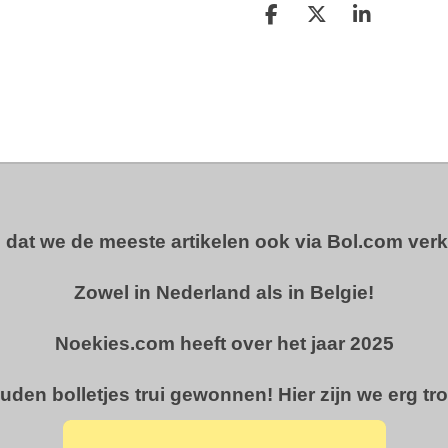
D
D
S
e
e
h
l
e
a
e
l
r
n
e
u dat we de meeste artikelen ook via Bol.com ver
Zowel in Nederland als in Belgie!
Noekies.com heeft over het jaar 2025
uden bolletjes trui gewonnen! Hier zijn we erg tro