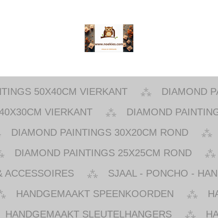
NTINGS 50X40CM VIERKANT
DIAMOND P
40X30CM VIERKANT
DIAMOND PAINTIN
DIAMOND PAINTINGS 30X20CM ROND
DIAMOND PAINTINGS 25X25CM ROND
& ACCESSOIRES
SJAAL - PONCHO - HA
HANDGEMAAKT SPEENKOORDEN
H
HANDGEMAAKT SLEUTELHANGERS
H