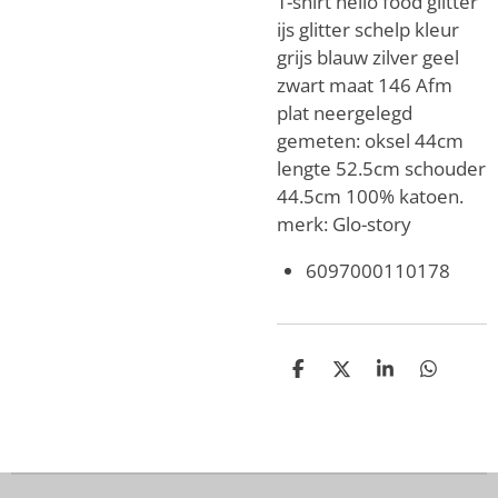
T-shirt hello food glitter
ijs glitter schelp kleur
grijs blauw zilver geel
zwart maat 146 Afm
plat neergelegd
gemeten: oksel 44cm
lengte 52.5cm schouder
44.5cm 100% katoen.
merk: Glo-story
6097000110178
D
D
S
D
e
e
h
e
l
e
a
l
e
l
r
e
n
e
n