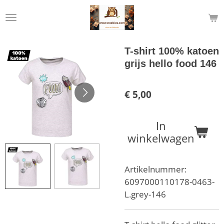
Ga
direct
naar
de
T-shirt 100% katoen
hoofdinhoud
grijs hello food 146
€ 5,00
In
winkelwagen
Artikelnummer:
6097000110178-0463-
L.grey-146