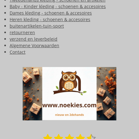
Baby - Kinder kleding - schoenen & accesoires
Dames kleding - schoenen & accesoires
Heren kleding - schoenen & accesoires
buitenartikelen-tuin-sport
retourneren
verzend en leverbeleid
Algemene Voorwaarden
Contact
1
2
3
4
5
S
R