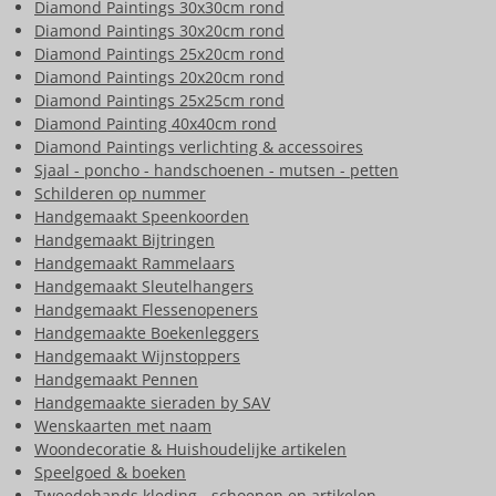
Diamond Paintings 30x30cm rond
Diamond Paintings 30x20cm rond
Diamond Paintings 25x20cm rond
Diamond Paintings 20x20cm rond
Diamond Paintings 25x25cm rond
Diamond Painting 40x40cm rond
Diamond Paintings verlichting & accessoires
Sjaal - poncho - handschoenen - mutsen - petten
Schilderen op nummer
Handgemaakt Speenkoorden
Handgemaakt Bijtringen
Handgemaakt Rammelaars
Handgemaakt Sleutelhangers
Handgemaakt Flessenopeners
Handgemaakte Boekenleggers
Handgemaakt Wijnstoppers
Handgemaakt Pennen
Handgemaakte sieraden by SAV
Wenskaarten met naam
Woondecoratie & Huishoudelijke artikelen
Speelgoed & boeken
Tweedehands kleding - schoenen en artikelen