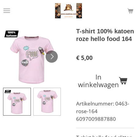
Ga
direct
naar
de
T-shirt 100% katoen
hoofdinhoud
roze hello food 164
€ 5,00
In
winkelwagen
Artikelnummer:
0463-
rose-164
6097009887880