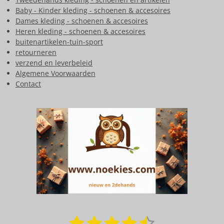
Baby - Kinder kleding - schoenen & accesoires
Dames kleding - schoenen & accesoires
Heren kleding - schoenen & accesoires
buitenartikelen-tuin-sport
retourneren
verzend en leverbeleid
Algemene Voorwaarden
Contact
1
2
3
4
5
S
R