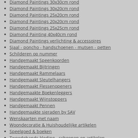
Diamond Paintings 30x30cm rond
Diamond Paintings 30x20cm rond
Diamond Paintings 25x20cm rond
Diamond Paintings 20x20cm rond
Diamond Paintings 25x25cm rond
Diamond Painting 40x40cm rond
Diamond Paintings verlichting & accessoires
Sjaal - poncho - handschoenen - mutsen - petten
Schilderen op nummer
Handgemaakt Speenkoorden
Handgemaakt Bijtringen
Handgemaakt Rammelaars
Handgemaakt Sleutelhangers
Handgemaakt Flessenopeners
Handgemaakte Boekenleggers
Handgemaakt Wijnstoppers
Handgemaakt Pennen
Handgemaakte sieraden by SAV
Wenskaarten met naam
Woondecoratie & Huishoudelijke artikelen
Speelgoed & boeken
Tweedehands kleding - schoenen en artikelen