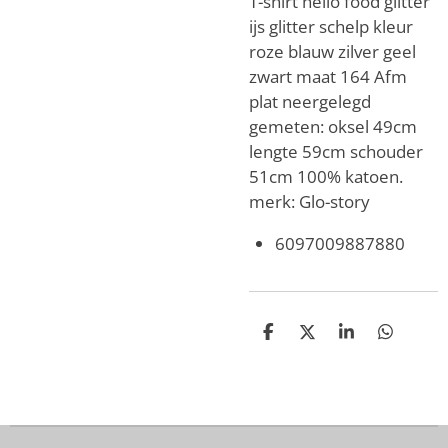
T-shirt hello food glitter
ijs glitter schelp kleur
roze blauw zilver geel
zwart maat 164 Afm
plat neergelegd
gemeten: oksel 49cm
lengte 59cm schouder
51cm 100% katoen.
merk: Glo-story
6097009887880
D
D
S
D
e
e
h
e
l
e
a
l
e
l
r
e
n
e
n