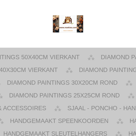
NTINGS 50X40CM VIERKANT
DIAMOND P
40X30CM VIERKANT
DIAMOND PAINTIN
DIAMOND PAINTINGS 30X20CM ROND
DIAMOND PAINTINGS 25X25CM ROND
& ACCESSOIRES
SJAAL - PONCHO - HA
HANDGEMAAKT SPEENKOORDEN
H
HANDGEMAAKT SLEUTELHANGERS
H