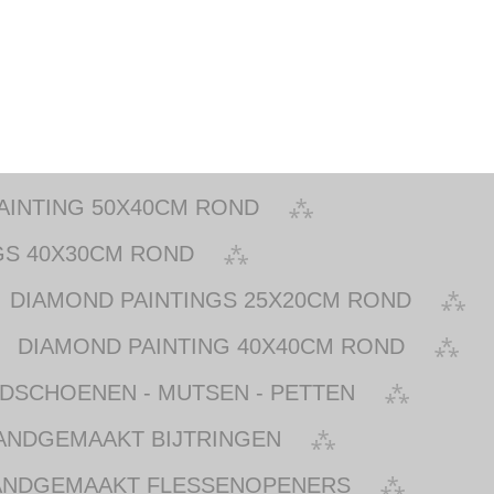
AINTING 50X40CM ROND
GS 40X30CM ROND
DIAMOND PAINTINGS 25X20CM ROND
DIAMOND PAINTING 40X40CM ROND
NDSCHOENEN - MUTSEN - PETTEN
ANDGEMAAKT BIJTRINGEN
ANDGEMAAKT FLESSENOPENERS