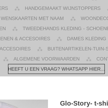
ERS
HANDGEMAAKT WIJNSTOPPERS
WENSKAARTEN MET NAAM
WOONDECOR
EN
TWEEDEHANDS KLEDING - SCHOENE
OENEN & ACCESOIRES
DAMES KLEDING 
 ACCESOIRES
BUITENARTIKELEN-TUIN-
ALGEMENE VOORWAARDEN
CON
HEEFT U EEN VRAAG? WHATSAPP HIER...
Glo-Story- t-sh