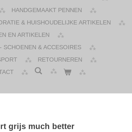
HANDGEMAAKT PENNEN
ATIE & HUISHOUDELIJKE ARTIKELEN
N EN ARTIKELEN
- SCHOENEN & ACCESOIRES
SPORT
RETOURNEREN
TACT
irt grijs much better