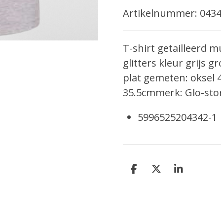
Artikelnummer:
0434
T-shirt getailleerd 
glitters kleur grijs
plat gemeten: oksel
35.5cmmerk: Glo-sto
5996525204342-1
D
D
S
e
e
h
l
e
a
e
l
r
n
e