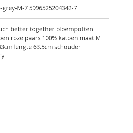
-grey-M-7 5996525204342-7
much better together bloempotten
 groen roze paars 100% katoen maat M
 43cm lengte 63.5cm schouder
ry