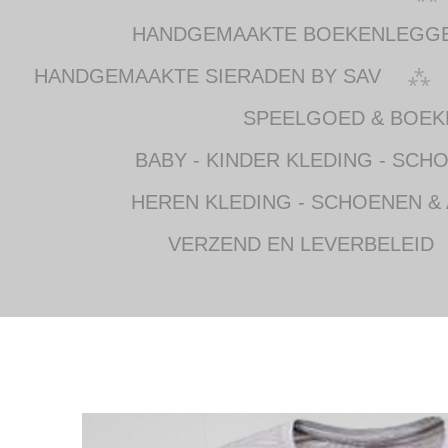
HANDGEMAAKTE BOEKENLEGG
HANDGEMAAKTE SIERADEN BY SAV
SPEELGOED & BOEK
BABY - KINDER KLEDING - SCH
HEREN KLEDING - SCHOENEN &
VERZEND EN LEVERBELEID