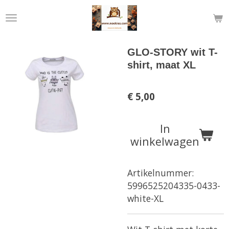
Ga
direct
naar
de
GLO-STORY wit T-
hoofdinhoud
shirt, maat XL
€ 5,00
In
winkelwagen
Artikelnummer:
5996525204335-0433-
white-XL