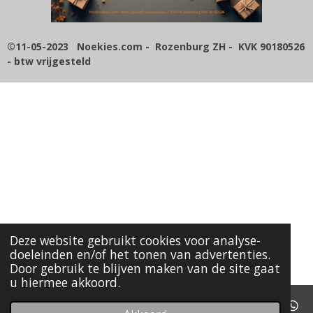
5
7
1
©11-05-2023 Noekies.com - Rozenburg ZH - KVK 90180526
4
- btw vrijgesteld
2
8
5
7
1
4
s
t
e
r
r
e
Deze website gebruikt cookies voor analyse-
n
doeleinden en/of het tonen van advertenties.
Door gebruik te blijven maken van de site gaat
u hiermee akkoord.