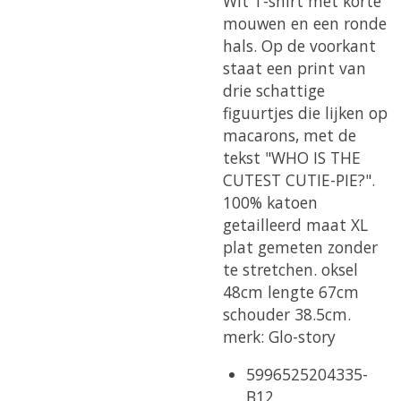
Wit T-shirt met korte
mouwen en een ronde
hals. Op de voorkant
staat een print van
drie schattige
figuurtjes die lijken op
macarons, met de
tekst "WHO IS THE
CUTEST CUTIE-PIE?".
100% katoen
getailleerd maat XL
plat gemeten zonder
te stretchen. oksel
48cm lengte 67cm
schouder 38.5cm.
merk: Glo-story
5996525204335-
B12