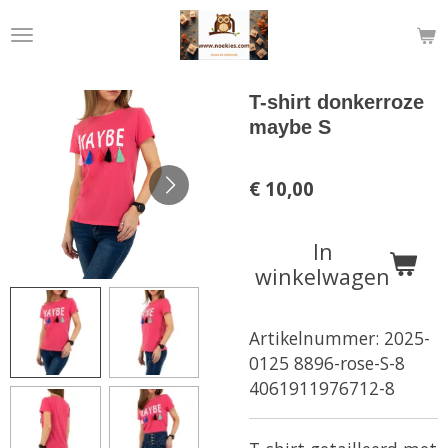
Ga
direct
naar
de
T-shirt donkerroze
hoofdinhoud
maybe S
€ 10,00
In
winkelwagen
Artikelnummer:
2025-
0125 8896-rose-S-8
4061911976712-8