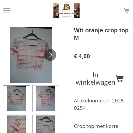
Ga
direct
naar
de
Wit oranje crop top
hoofdinhoud
M
€ 4,00
In
winkelwagen
Artikelnummer:
2025-
0254
Crop top met korte