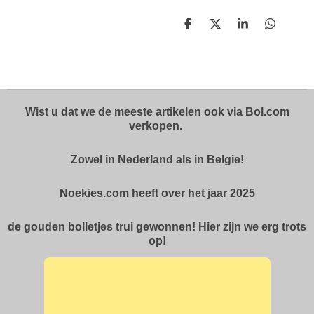
D
D
S
D
e
e
h
e
l
e
a
l
e
l
r
e
n
e
n
Wist u dat we de meeste artikelen ook via Bol.com
verkopen.
Zowel in Nederland als in Belgie!
Noekies.com heeft over het jaar 2025
de gouden bolletjes trui gewonnen! Hier zijn we erg trots
op!