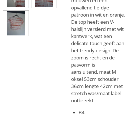
mouwen en een
opvallend tie-dye
patroon in wit en oranje.
De top heeft een V-
halslijn versierd met wit
kantwerk, wat een
delicate touch geeft aan
het trendy design. De
zoom is recht en de
pasvorm is
aansluitend.
maat M
oksel 53cm
schouder
36cm
lengte 42cm
met
stretch
was/maat label
ontbreekt
B4