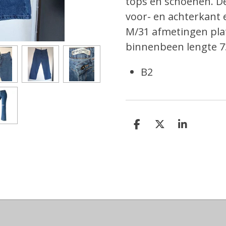
tops en schoenen. De
voor- en achterkant 
M/31 afmetingen pl
binnenbeen lengte 7
B2
D
D
S
e
e
h
l
e
a
e
l
r
n
e