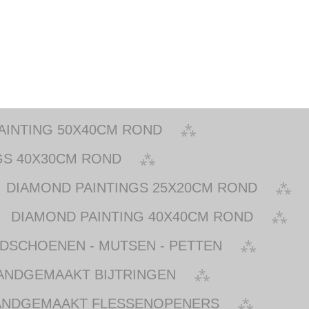
AINTING 50X40CM ROND
GS 40X30CM ROND
DIAMOND PAINTINGS 25X20CM ROND
DIAMOND PAINTING 40X40CM ROND
NDSCHOENEN - MUTSEN - PETTEN
ANDGEMAAKT BIJTRINGEN
ANDGEMAAKT FLESSENOPENERS