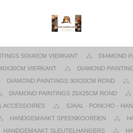
NTINGS 50X40CM VIERKANT
DIAMOND P
40X30CM VIERKANT
DIAMOND PAINTIN
DIAMOND PAINTINGS 30X20CM ROND
DIAMOND PAINTINGS 25X25CM ROND
& ACCESSOIRES
SJAAL - PONCHO - HA
HANDGEMAAKT SPEENKOORDEN
H
HANDGEMAAKT SLEUTELHANGERS
H