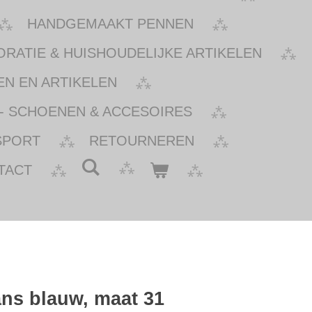
HANDGEMAAKT PENNEN
ATIE & HUISHOUDELIJKE ARTIKELEN
N EN ARTIKELEN
- SCHOENEN & ACCESOIRES
SPORT
RETOURNEREN
TACT
ns blauw, maat 31