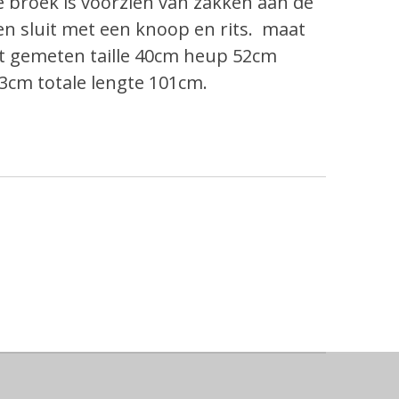
 broek is voorzien van zakken aan de
en sluit met een knoop en rits.
maat
at gemeten
taille 40cm
heup 52cm
3cm totale
lengte 101cm.