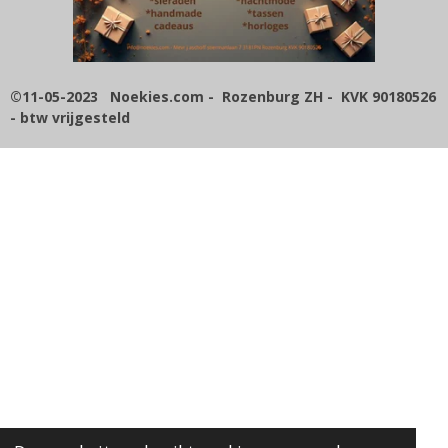
2
n
n
n
n
8
5
7
1
©11-05-2023 Noekies.com - Rozenburg ZH - KVK 90180526
4
- btw vrijgesteld
2
8
5
7
1
4
s
t
e
r
r
e
n