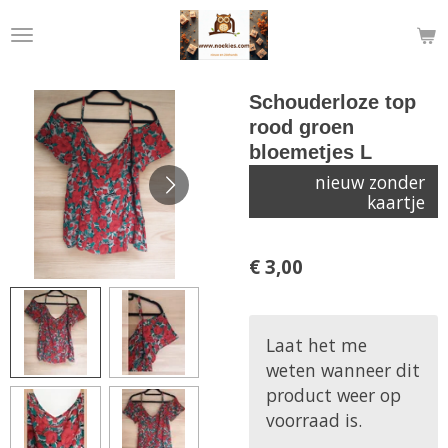
Ga
direct
naar
de
Schouderloze top
hoofdinhoud
rood groen
bloemetjes L
nieuw zonder
kaartje
€ 3,00
Laat het me
weten wanneer dit
product weer op
voorraad is.