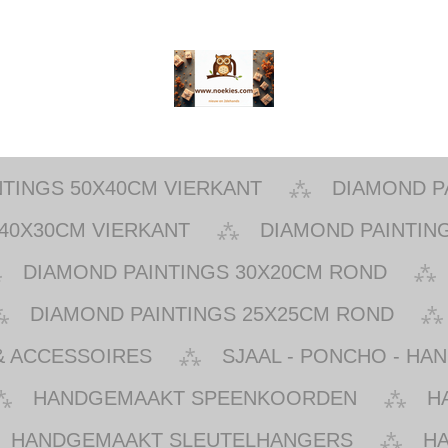
NTINGS 50X40CM VIERKANT
DIAMOND P
40X30CM VIERKANT
DIAMOND PAINTIN
DIAMOND PAINTINGS 30X20CM ROND
DIAMOND PAINTINGS 25X25CM ROND
& ACCESSOIRES
SJAAL - PONCHO - HA
HANDGEMAAKT SPEENKOORDEN
H
HANDGEMAAKT SLEUTELHANGERS
H