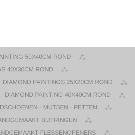
AINTING 50X40CM ROND
GS 40X30CM ROND
DIAMOND PAINTINGS 25X20CM ROND
DIAMOND PAINTING 40X40CM ROND
NDSCHOENEN - MUTSEN - PETTEN
ANDGEMAAKT BIJTRINGEN
ANDGEMAAKT FLESSENOPENERS