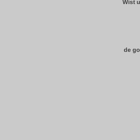
Wist 
de go