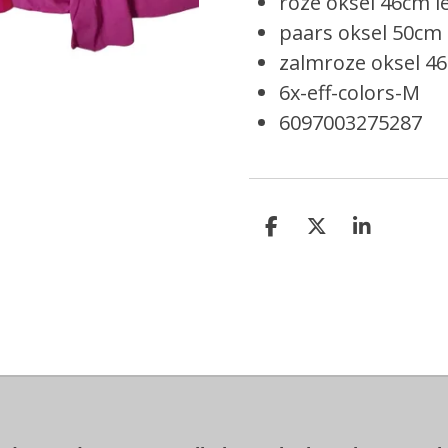
roze oksel 46cm 
paars oksel 50cm
zalmroze oksel 4
6x-eff-colors-M
6097003275287
D
D
S
e
e
h
l
e
a
e
l
r
n
e