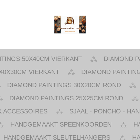
NTINGS 50X40CM VIERKANT
DIAMOND P
40X30CM VIERKANT
DIAMOND PAINTIN
DIAMOND PAINTINGS 30X20CM ROND
DIAMOND PAINTINGS 25X25CM ROND
& ACCESSOIRES
SJAAL - PONCHO - HA
HANDGEMAAKT SPEENKOORDEN
H
HANDGEMAAKT SLEUTELHANGERS
H