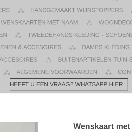
ERS
HANDGEMAAKT WIJNSTOPPERS
WENSKAARTEN MET NAAM
WOONDECOR
EN
TWEEDEHANDS KLEDING - SCHOENE
OENEN & ACCESOIRES
DAMES KLEDING 
 ACCESOIRES
BUITENARTIKELEN-TUIN-
ALGEMENE VOORWAARDEN
CON
HEEFT U EEN VRAAG? WHATSAPP HIER...
Wenskaart met