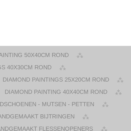
AINTING 50X40CM ROND
GS 40X30CM ROND
DIAMOND PAINTINGS 25X20CM ROND
DIAMOND PAINTING 40X40CM ROND
NDSCHOENEN - MUTSEN - PETTEN
ANDGEMAAKT BIJTRINGEN
ANDGEMAAKT FLESSENOPENERS