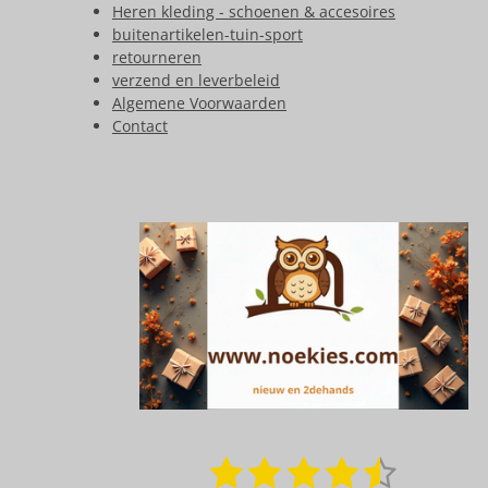
Heren kleding - schoenen & accesoires
buitenartikelen-tuin-sport
retourneren
verzend en leverbeleid
Algemene Voorwaarden
Contact
1
2
3
4
5
S
R
t