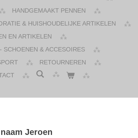
HANDGEMAAKT PENNEN
ATIE & HUISHOUDELIJKE ARTIKELEN
N EN ARTIKELEN
- SCHOENEN & ACCESOIRES
SPORT
RETOURNEREN
TACT
 naam Jeroen