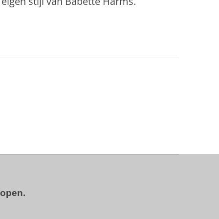
eigen stijl van Babette Harms.
kopen.