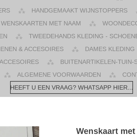
ERS
HANDGEMAAKT WIJNSTOPPERS
WENSKAARTEN MET NAAM
WOONDECOR
EN
TWEEDEHANDS KLEDING - SCHOENE
OENEN & ACCESOIRES
DAMES KLEDING 
 ACCESOIRES
BUITENARTIKELEN-TUIN-
ALGEMENE VOORWAARDEN
CON
HEEFT U EEN VRAAG? WHATSAPP HIER...
Wenskaart met