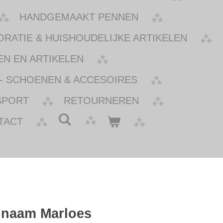
HANDGEMAAKT PENNEN
ATIE & HUISHOUDELIJKE ARTIKELEN
N EN ARTIKELEN
- SCHOENEN & ACCESOIRES
SPORT
RETOURNEREN
TACT
 naam Marloes