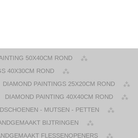
AINTING 50X40CM ROND
GS 40X30CM ROND
DIAMOND PAINTINGS 25X20CM ROND
DIAMOND PAINTING 40X40CM ROND
NDSCHOENEN - MUTSEN - PETTEN
ANDGEMAAKT BIJTRINGEN
ANDGEMAAKT FLESSENOPENERS