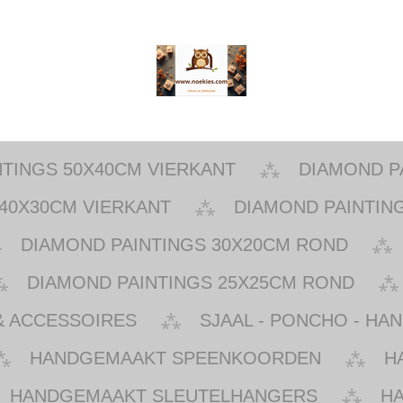
NTINGS 50X40CM VIERKANT
DIAMOND P
40X30CM VIERKANT
DIAMOND PAINTIN
DIAMOND PAINTINGS 30X20CM ROND
DIAMOND PAINTINGS 25X25CM ROND
& ACCESSOIRES
SJAAL - PONCHO - HA
HANDGEMAAKT SPEENKOORDEN
H
HANDGEMAAKT SLEUTELHANGERS
H