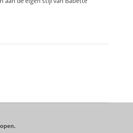
 aan de eigen stijl van Babette
kopen.