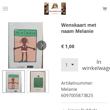
Ga
direct
naar
de
Wenskaart met
hoofdinhoud
naam Melanie
€ 1,00
In
winkelwag
Artikelnummer:
Melanie
6097005873825