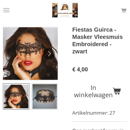
Ga
direct
naar
de
Fiestas Guirca -
hoofdinhoud
Masker Vleesmuis
Embroidered -
zwart
€ 4,00
In
winkelwagen
Artikelnummer:
27