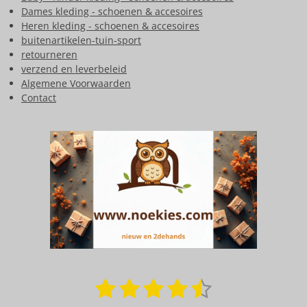
Dames kleding - schoenen & accesoires
Heren kleding - schoenen & accesoires
buitenartikelen-tuin-sport
retourneren
verzend en leverbeleid
Algemene Voorwaarden
Contact
1
2
3
4
5
S
R
t
a