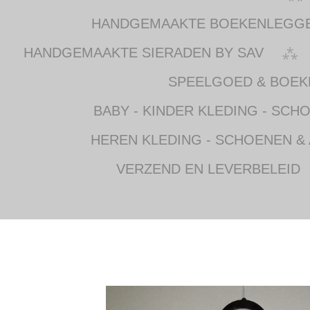
HANDGEMAAKTE BOEKENLEGG
HANDGEMAAKTE SIERADEN BY SAV
SPEELGOED & BOEK
BABY - KINDER KLEDING - SCH
HEREN KLEDING - SCHOENEN &
VERZEND EN LEVERBELEID