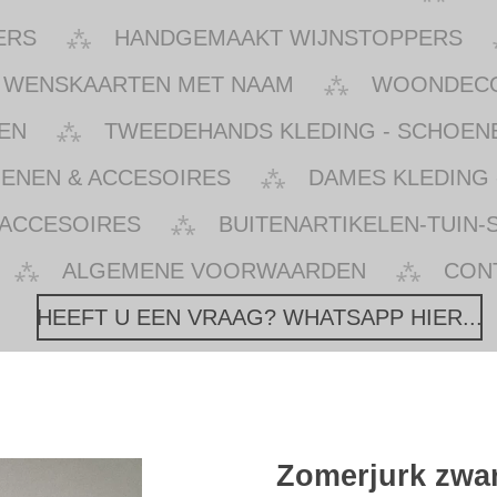
ERS
HANDGEMAAKT WIJNSTOPPERS
WENSKAARTEN MET NAAM
WOONDECOR
EN
TWEEDEHANDS KLEDING - SCHOENE
OENEN & ACCESOIRES
DAMES KLEDING 
 ACCESOIRES
BUITENARTIKELEN-TUIN-
ALGEMENE VOORWAARDEN
CON
HEEFT U EEN VRAAG? WHATSAPP HIER...
Zomerjurk zwar