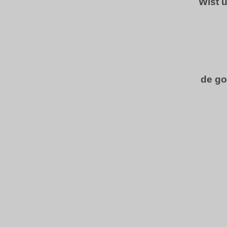
Wist 
de go