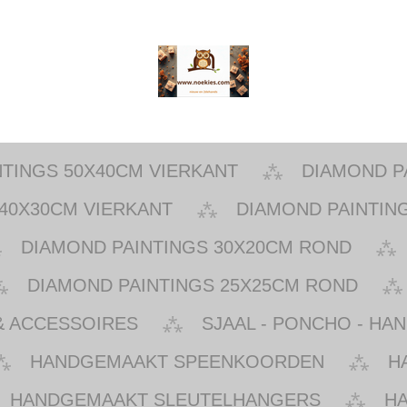
NTINGS 50X40CM VIERKANT
DIAMOND P
40X30CM VIERKANT
DIAMOND PAINTIN
DIAMOND PAINTINGS 30X20CM ROND
DIAMOND PAINTINGS 25X25CM ROND
& ACCESSOIRES
SJAAL - PONCHO - HA
HANDGEMAAKT SPEENKOORDEN
H
HANDGEMAAKT SLEUTELHANGERS
H