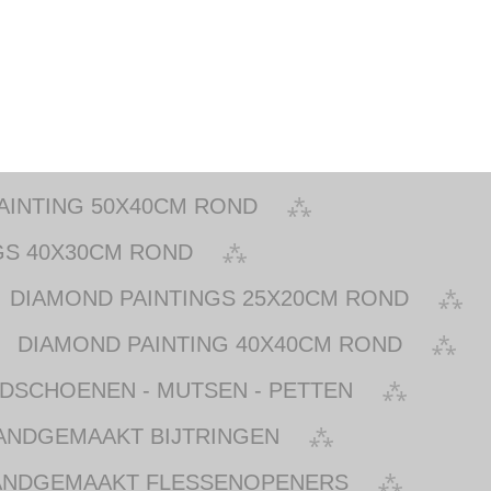
AINTING 50X40CM ROND
GS 40X30CM ROND
DIAMOND PAINTINGS 25X20CM ROND
DIAMOND PAINTING 40X40CM ROND
NDSCHOENEN - MUTSEN - PETTEN
ANDGEMAAKT BIJTRINGEN
ANDGEMAAKT FLESSENOPENERS