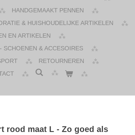
HANDGEMAAKT PENNEN
ATIE & HUISHOUDELIJKE ARTIKELEN
N EN ARTIKELEN
- SCHOENEN & ACCESOIRES
SPORT
RETOURNEREN
TACT
t rood maat L - Zo goed als