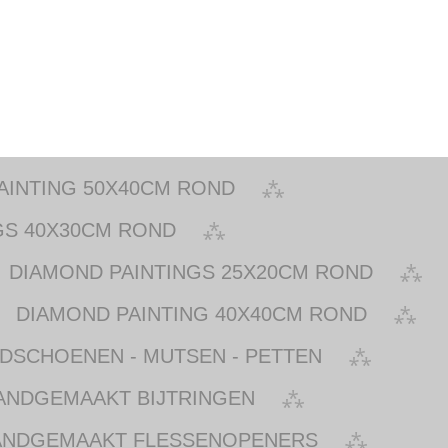
AINTING 50X40CM ROND
GS 40X30CM ROND
DIAMOND PAINTINGS 25X20CM ROND
DIAMOND PAINTING 40X40CM ROND
NDSCHOENEN - MUTSEN - PETTEN
ANDGEMAAKT BIJTRINGEN
ANDGEMAAKT FLESSENOPENERS