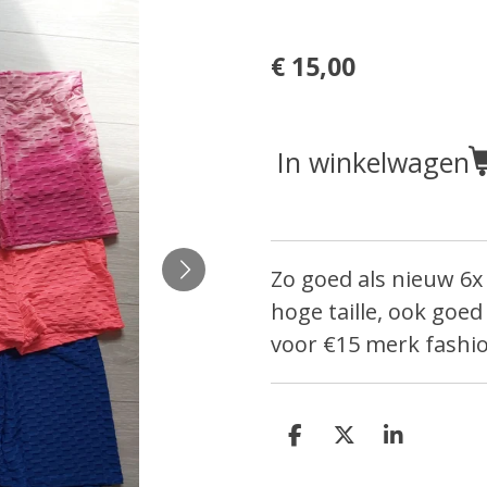
€ 15,00
In winkelwagen
Zo goed als nieuw 6
hoge taille, ook goed
voor €15 merk fashi
D
D
S
e
e
h