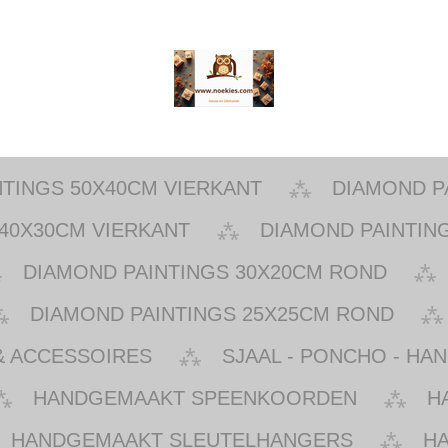
NTINGS 50X40CM VIERKANT
DIAMOND P
40X30CM VIERKANT
DIAMOND PAINTIN
DIAMOND PAINTINGS 30X20CM ROND
DIAMOND PAINTINGS 25X25CM ROND
& ACCESSOIRES
SJAAL - PONCHO - HA
HANDGEMAAKT SPEENKOORDEN
H
HANDGEMAAKT SLEUTELHANGERS
H