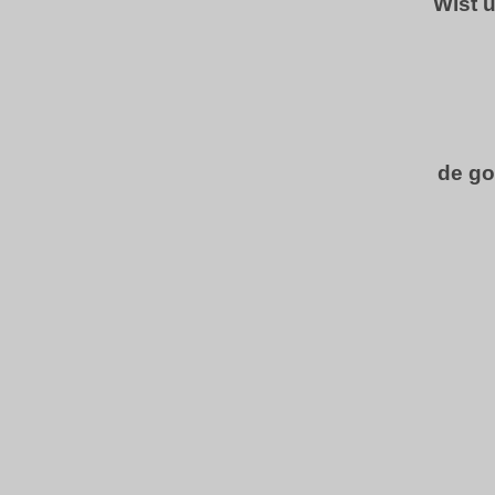
Wist 
de go