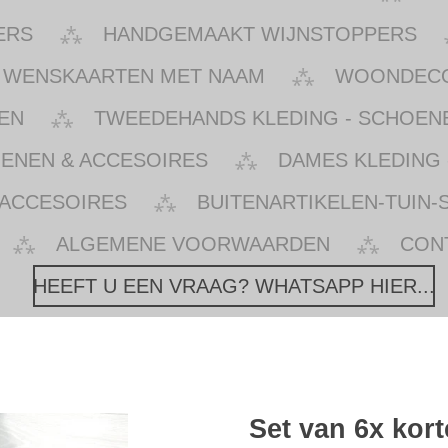
ERS
HANDGEMAAKT WIJNSTOPPERS
WENSKAARTEN MET NAAM
WOONDECOR
EN
TWEEDEHANDS KLEDING - SCHOENE
OENEN & ACCESOIRES
DAMES KLEDING 
 ACCESOIRES
BUITENARTIKELEN-TUIN-
ALGEMENE VOORWAARDEN
CON
HEEFT U EEN VRAAG? WHATSAPP HIER...
Set van 6x kort