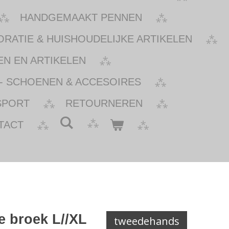
HANDGEMAAKT PENNEN
ATIE & HUISHOUDELIJKE ARTIKELEN
N EN ARTIKELEN
- SCHOENEN & ACCESOIRES
SPORT
RETOURNEREN
TACT
e broek L//XL
tweedehands