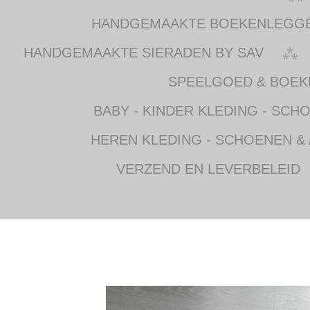
HANDGEMAAKTE BOEKENLEGG
HANDGEMAAKTE SIERADEN BY SAV
SPEELGOED & BOEK
BABY - KINDER KLEDING - SCH
HEREN KLEDING - SCHOENEN &
VERZEND EN LEVERBELEID