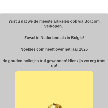
l
e
a
l
e
l
r
e
n
e
n
Wist u dat we de meeste artikelen ook via Bol.com
verkopen.
Zowel in Nederland als in Belgie!
Noekies.com heeft over het jaar 2025
de gouden bolletjes trui gewonnen! Hier zijn we erg trots
op!