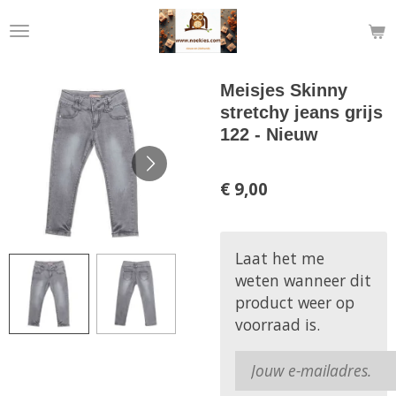
Ga
direct
naar
de
Meisjes Skinny
hoofdinhoud
stretchy jeans grijs
122 - Nieuw
€ 9,00
Laat het me
weten wanneer dit
product weer op
voorraad is.