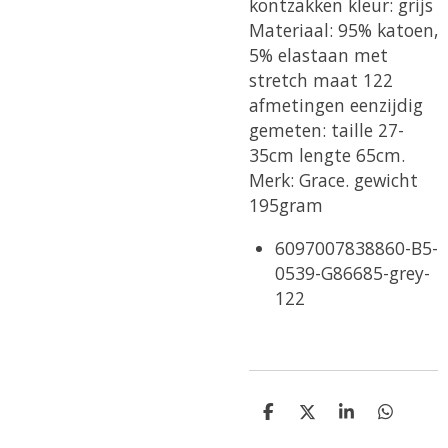
kontzakken kleur: grijs
Materiaal: 95% katoen,
5% elastaan met
stretch maat 122
afmetingen eenzijdig
gemeten: taille 27-
35cm lengte 65cm.
Merk: Grace. gewicht
195gram
6097007838860-B5-
0539-G86685-grey-
122
D
D
S
D
e
e
h
e