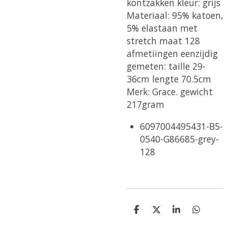
kontzakken kleur: grijs
Materiaal: 95% katoen,
5% elastaan met
stretch maat 128
afmetiingen eenzijdig
gemeten: taille 29-
36cm lengte 70.5cm
Merk: Grace. gewicht
217gram
6097004495431-B5-
0540-G86685-grey-
128
D
D
S
D
e
e
h
e