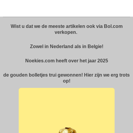
l
e
a
l
e
l
r
e
n
e
n
Wist u dat we de meeste artikelen ook via Bol.com
verkopen.
Zowel in Nederland als in Belgie!
Noekies.com heeft over het jaar 2025
de gouden bolletjes trui gewonnen! Hier zijn we erg trots
op!