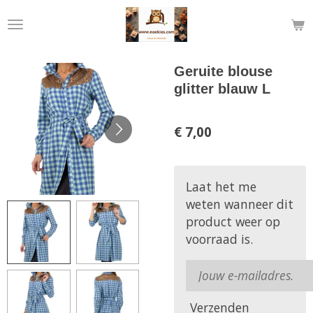
Ga
direct
naar
de
Geruite blouse
hoofdinhoud
glitter blauw L
€ 7,00
Laat het me
weten wanneer dit
product weer op
voorraad is.
Verzenden