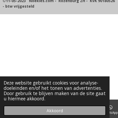
©11-05-2023 Noekies.com - Rozenburg ZH - KVK 90180526
4
- btw vrijgesteld
2
8
5
7
1
4
s
t
e
r
r
e
n
Deze website gebruikt cookies voor analyse-
doeleinden en/of het tonen van advertenties.
Door gebruik te blijven maken van de site gaat
u hiermee akkoord.
Akkoord
E-mailadres
Kaart
Facebook
WhatsApp