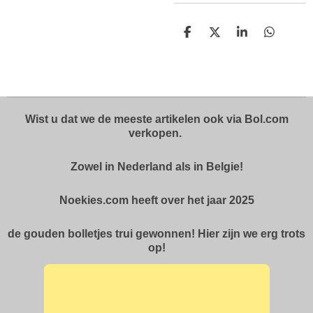
D
D
S
D
e
e
h
e
l
e
a
l
e
l
r
e
n
e
n
Wist u dat we de meeste artikelen ook via Bol.com
verkopen.
Zowel in Nederland als in Belgie!
Noekies.com heeft over het jaar 2025
de gouden bolletjes trui gewonnen! Hier zijn we erg trots
op!