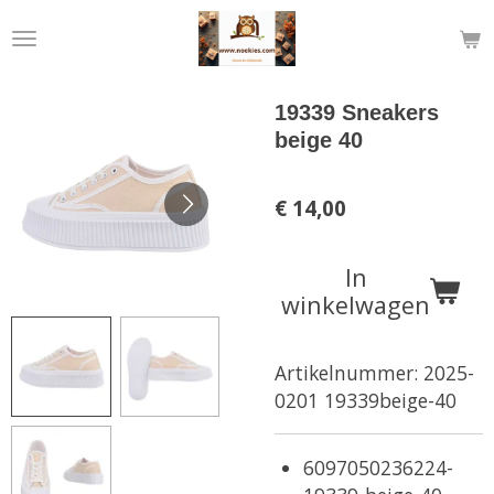
Ga
direct
naar
de
19339 Sneakers
hoofdinhoud
beige 40
€ 14,00
In
winkelwagen
Artikelnummer:
2025-
0201 19339beige-40
6097050236224-