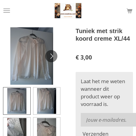
Ga
direct
naar
de
Tuniek met strik
hoofdinhoud
koord creme XL/44
€ 3,00
Laat het me weten
wanneer dit
product weer op
voorraad is.
Verzenden