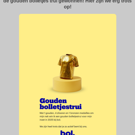
de gouden bolletjes trui gewonnen! Hier zijn we erg trots
op!